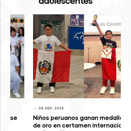
adolescentes
-
J
mo
c
M
-
08 SEP, 2025
Niños peruanos ganan medallas
de oro en certamen internacional