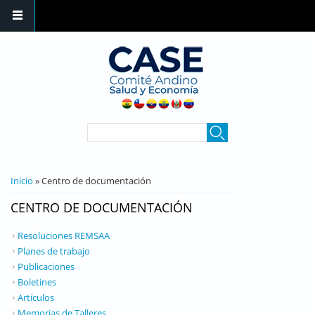
Pasar al contenido principal
FORMULARIO DE
Buscar
BÚSQUEDA
SE ENCUENTRA USTED AQUÍ
Inicio
» Centro de documentación
CENTRO DE DOCUMENTACIÓN
Resoluciones REMSAA
Planes de trabajo
Publicaciones
Boletines
Artículos
Memorias de Talleres