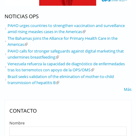
NOTICIAS OPS
PAHO urges countries to strengthen vaccination and surveillance
amid rising measles cases in the Americas
(link is external)
The Bahamas joins the Alliance for Primary Health Care in the
Americas
(link is external)
PAHO calls for stronger safeguards against digital marketing that
undermines breastfeeding
(link is external)
Venezuela refuerza la capacidad de diagnóstico de enfermedades
tras los terremotos con apoyo de la OPS/OMS
(link is external)
Brazil seeks validation of the elimination of mother-to-child
transmission of hepatitis B
(link is external)
Más
CONTACTO
Nombre