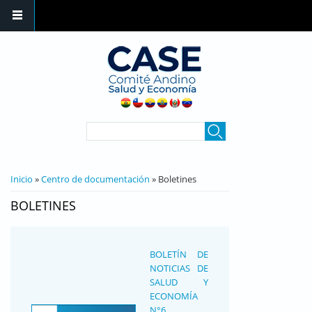
Pasar al contenido principal
FORMULARIO DE
Buscar
BÚSQUEDA
SE ENCUENTRA USTED AQUÍ
Inicio
»
Centro de documentación
» Boletines
BOLETINES
BOLETÍN DE
NOTICIAS DE
SALUD Y
ECONOMÍA
N°6