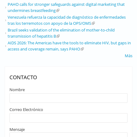
PAHO calls for stronger safeguards against digital marketing that
undermines breastfeeding
(link is external)
Venezuela refuerza la capacidad de diagnóstico de enfermedades
tras los terremotos con apoyo de la OPS/OMS
(link is external)
Brazil seeks validation of the elimination of mother-to-child
transmission of hepatitis B
(link is external)
AIDS 2026: The Americas have the tools to eliminate HIV, but gaps in
access and coverage remain, says PAHO
(link is external)
Más
CONTACTO
Nombre
Correo Electrónico
Mensaje