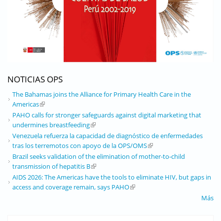
NOTICIAS OPS
The Bahamas joins the Alliance for Primary Health Care in the
Americas
(link is external)
PAHO calls for stronger safeguards against digital marketing that
undermines breastfeeding
(link is external)
Venezuela refuerza la capacidad de diagnóstico de enfermedades
tras los terremotos con apoyo de la OPS/OMS
(link is external)
Brazil seeks validation of the elimination of mother-to-child
transmission of hepatitis B
(link is external)
AIDS 2026: The Americas have the tools to eliminate HIV, but gaps in
access and coverage remain, says PAHO
(link is external)
Más