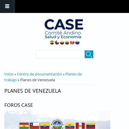
Pasar al contenido principal
FORMULARIO DE
Buscar
BÚSQUEDA
SE ENCUENTRA USTED AQUÍ
Inicio
»
Centro de documentación
»
Planes de
trabajo
» Planes de Venezuela
PLANES DE VENEZUELA
FOROS CASE