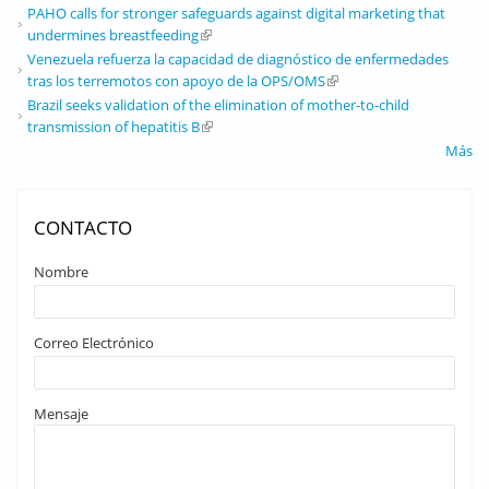
PAHO calls for stronger safeguards against digital marketing that
undermines breastfeeding
(link is external)
Venezuela refuerza la capacidad de diagnóstico de enfermedades
tras los terremotos con apoyo de la OPS/OMS
(link is external)
Brazil seeks validation of the elimination of mother-to-child
transmission of hepatitis B
(link is external)
Más
CONTACTO
Nombre
Correo Electrónico
Mensaje