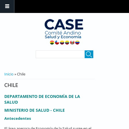
Pasar al contenido principal
FORMULARIO DE
Buscar
BÚSQUEDA
SE ENCUENTRA USTED AQUÍ
Inicio
» Chile
CHILE
DEPARTAMENTO DE ECONOMÍA DE LA
SALUD
M
INISTERIO DE SALUD - CHILE
Antecedentes
El área asesora de Economía de la Salud surge en el