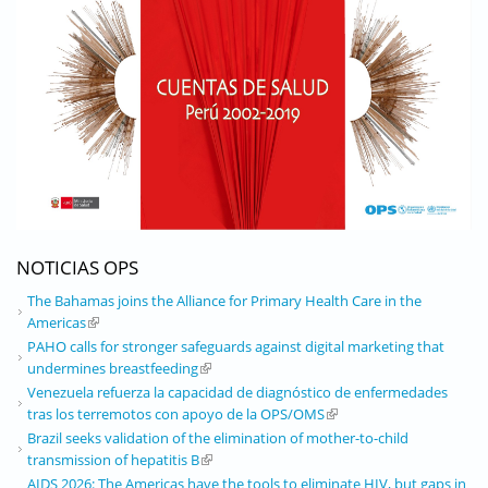
NOTICIAS OPS
The Bahamas joins the Alliance for Primary Health Care in the
Americas
(link is external)
PAHO calls for stronger safeguards against digital marketing that
undermines breastfeeding
(link is external)
Venezuela refuerza la capacidad de diagnóstico de enfermedades
tras los terremotos con apoyo de la OPS/OMS
(link is external)
Brazil seeks validation of the elimination of mother-to-child
transmission of hepatitis B
(link is external)
AIDS 2026: The Americas have the tools to eliminate HIV, but gaps in