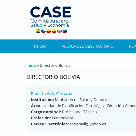
Pasar al contenido principal
INICIO
ACERCA DEL OBSERVATORIO
REP
SE ENCUENTRA USTED AQUÍ
Inicio
» Directorio Bolivia
DIRECTORIO BOLIVIA
Roberto Ávila Cárcamo
Institución:
Ministerio de Salud y Deportes
Área:
Unidad de Planificación Estratégica. Dirección Gener
Cargo nominal:
Profesional Técnico
Profesión:
Economista
Correo Electrónico:
roberavil@yahoo.es