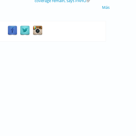
coverage remain, says PAHO
(link is external)
Más