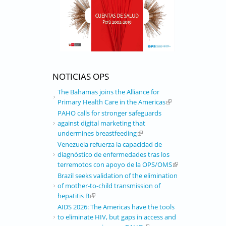
NOTICIAS OPS
The Bahamas joins the Alliance for
Primary Health Care in the Americas
(link is external)
PAHO calls for stronger safeguards
against digital marketing that
undermines breastfeeding
(link is external)
Venezuela refuerza la capacidad de
diagnóstico de enfermedades tras los
terremotos con apoyo de la OPS/OMS
(link is external)
Brazil seeks validation of the elimination
of mother-to-child transmission of
hepatitis B
(link is external)
AIDS 2026: The Americas have the tools
to eliminate HIV, but gaps in access and