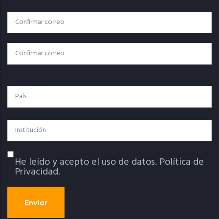
Correo
Correo Electrónico
Electrónico
Confirmar Correo
País
Institución
He leído y acepto el uso de datos.
Política de
Política De Privacidad
Privacidad.