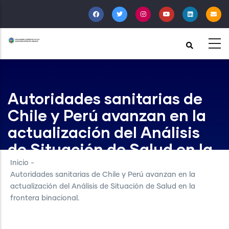
Pasar
al
contenido
principal
Autoridades sanitarias de
Chile y Perú avanzan en la
actualización del Análisis
de Situación de Salud en la
frontera binacional.
Inicio
-
Autoridades sanitarias de Chile y Perú avanzan en la
actualización del Análisis de Situación de Salud en la
frontera binacional.