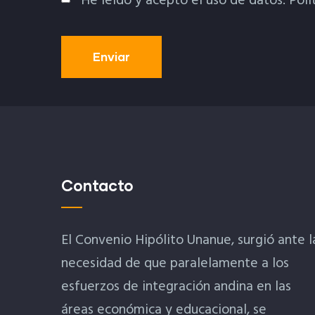
He leído y acepto el uso de datos.
Polí
Política De Privacidad
Contacto
El Convenio Hipólito Unanue, surgió ante l
necesidad de que paralelamente a los
esfuerzos de integración andina en las
áreas económica y educacional, se