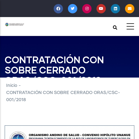
Pasar
al
contenido
principal
CONTRATACIÓN CON
SOBRE CERRADO
ORAS/CSC-001/2018
Inicio
-
CONTRATACIÓN CON SOBRE CERRADO ORAS/CSC-
001/2018