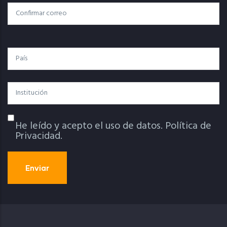
Confirmar Correo
País
Institución
He leído y acepto el uso de datos.
Política de
Política De Privacidad
Privacidad.