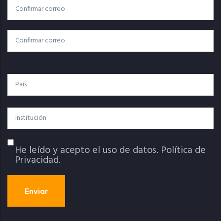
Correo
Correo Electrónico
Electrónico
Confirmar Correo
País
Institución
He leído y acepto el uso de datos.
Política de
Política De Privacidad
Privacidad.