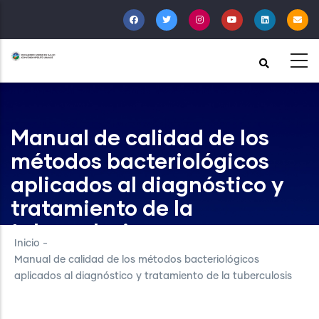
Pasar
al
contenido
principal
Manual de calidad de los
métodos bacteriológicos
aplicados al diagnóstico y
tratamiento de la
tuberculosis
Inicio
-
Manual de calidad de los métodos bacteriológicos
aplicados al diagnóstico y tratamiento de la tuberculosis