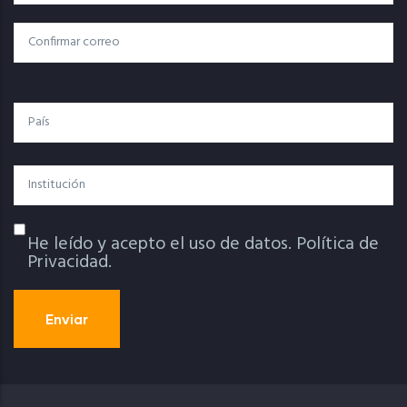
Electrónico
Confirmar Correo
País
Institución
He leído y acepto el uso de datos.
Política de
Política De Privacidad
Privacidad.