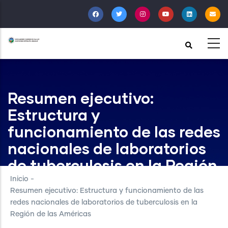
Pasar
al
contenido
principal
Resumen ejecutivo:
Estructura y
funcionamiento de las redes
nacionales de laboratorios
de tuberculosis en la Región
de las Américas
Inicio
-
Resumen ejecutivo: Estructura y funcionamiento de las
redes nacionales de laboratorios de tuberculosis en la
Región de las Américas