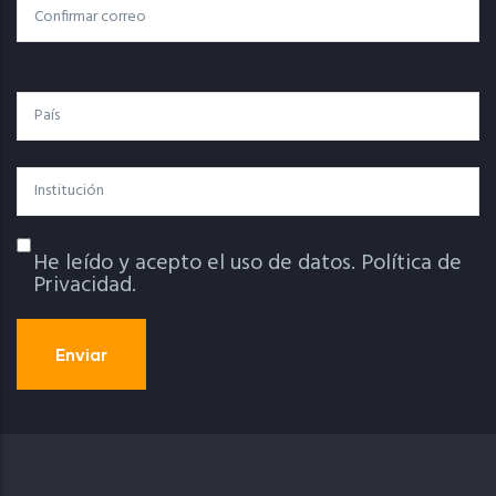
Confirmar Correo
País
Institución
He leído y acepto el uso de datos.
Política de
Política De Privacidad
Privacidad.