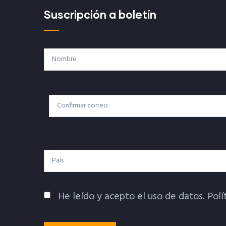
Suscripción a boletín
Nombre
Correo
Correo Electrónico
Electrónico
País
He leído y acepto el uso de datos.
Polí
Política De Privacidad