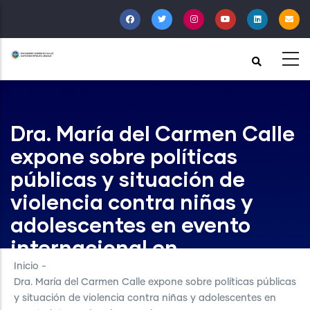
Pasar
al
contenido
principal
Dra. María del Carmen Calle
expone sobre políticas
públicas y situación de
violencia contra niñas y
adolescentes en evento
internacional en
Lambayeque
Inicio
-
Dra. María del Carmen Calle expone sobre políticas públicas
y situación de violencia contra niñas y adolescentes en