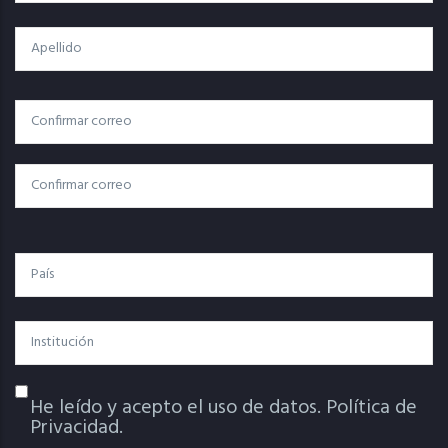
Apellido
Correo
Correo Electrónico
Electrónico
Confirmar Correo
País
Institución
He leído y acepto el uso de datos.
Política de
Política De Privacidad
Privacidad.