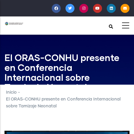
Pasar
al
contenido
principal
El ORAS-CONHU presente
en Conferencia
Internacional sobre
Tamizaje Neonatal
Inicio
-
El ORAS-CONHU presente en Conferencia Internacional
sobre Tamizaje Neonatal