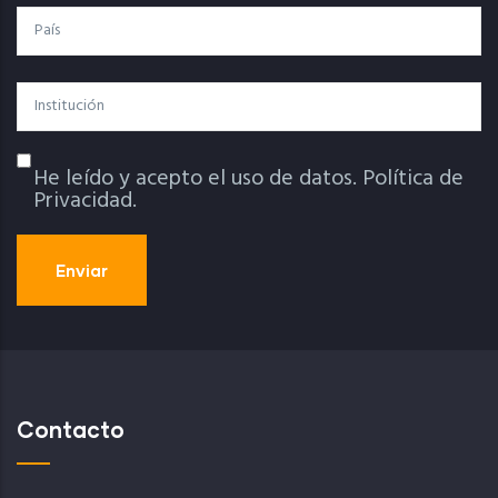
País
Institución
He leído y acepto el uso de datos.
Política de
Política De Privacidad
Privacidad.
Contacto