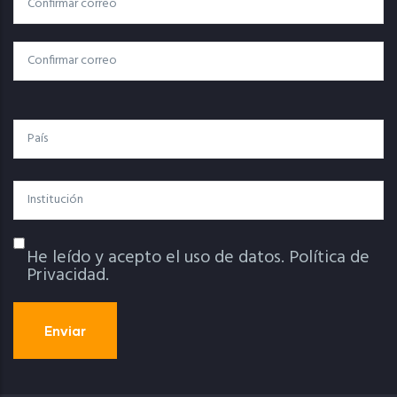
Correo Electrónico
Electrónico
Confirmar Correo
País
Institución
He leído y acepto el uso de datos.
Política de
Política De Privacidad
Privacidad.