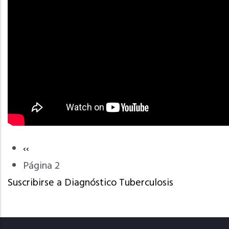
Página
‹‹
Paginación
anterior
Página 2
Suscribirse a Diagnóstico Tuberculosis