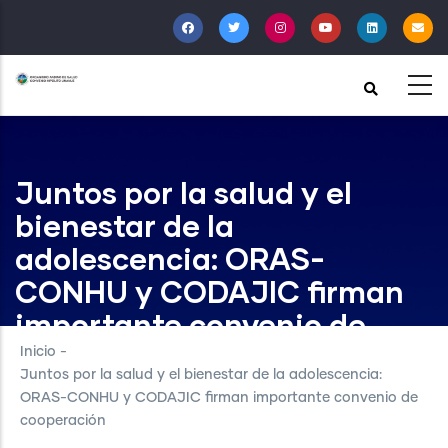
Pasar
al
contenido
principal
Juntos por la salud y el
bienestar de la
adolescencia: ORAS-
CONHU y CODAJIC firman
importante convenio de
cooperación
Inicio
-
Juntos por la salud y el bienestar de la adolescencia:
ORAS-CONHU y CODAJIC firman importante convenio de
cooperación