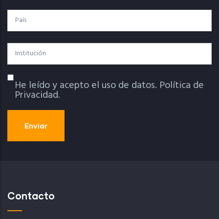
País
Institución
He leído y acepto el uso de datos.
Política de
Política De Privacidad
Privacidad.
Contacto