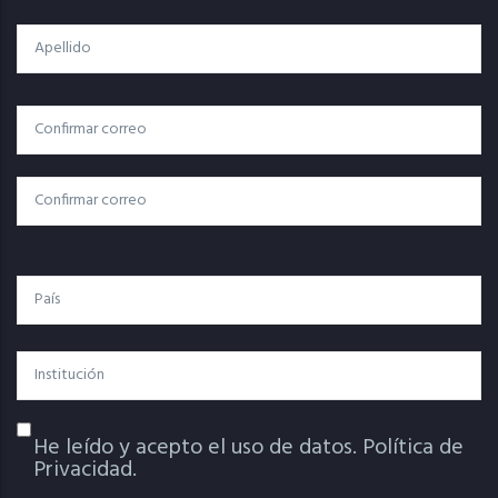
Apellido
Correo
Correo Electrónico
Electrónico
Confirmar Correo
País
Institución
He leído y acepto el uso de datos.
Política de
Política De Privacidad
Privacidad.