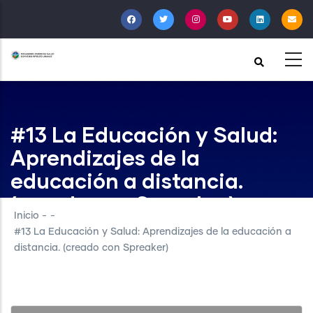
Pasar
al
contenido
principal
#13 La Educación y Salud:
Aprendizajes de la
educación a distancia.
(creado con Spreaker)
Inicio
-
-
#13 La Educación y Salud: Aprendizajes de la educación a
distancia. (creado con Spreaker)