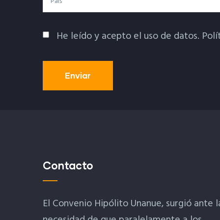
He leído y acepto el uso de datos.
Polí
Política De Privacidad
Contacto
El Convenio Hipólito Unanue, surgió ante l