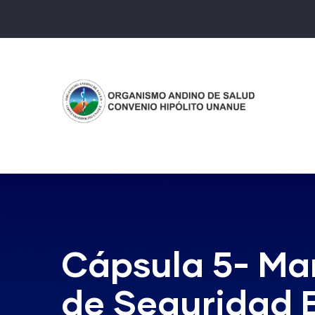
Pasar
al
contenido
principal
Cápsula 5- Ma
de Seguridad 