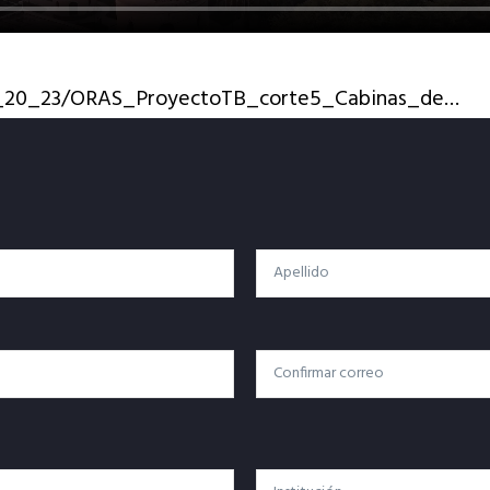
_TB_20_23/ORAS_ProyectoTB_corte5_Cabinas_de…
Apellido
Confirmar Correo
Institución