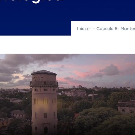
Inicio
-
-
Cápsula 5- Manten