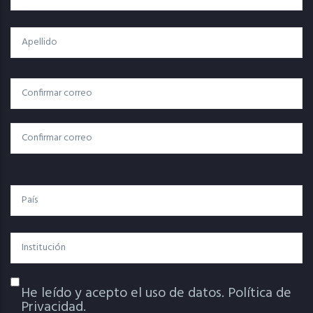
Apellido
Correo
Correo Electrónico
Electrónico
Confirmar Correo
País
Institución
He leído y acepto el uso de datos.
Política de
Política De Privacidad
Privacidad.