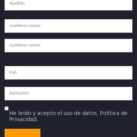
Apellido
Correo
Correo Electrónico
Electrónico
Confirmar Correo
País
Institución
He leído y acepto el uso de datos.
Política de
Política De Privacidad
Privacidad.