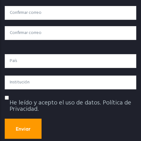
Correo
Correo Electrónico
Electrónico
Confirmar Correo
País
Institución
He leído y acepto el uso de datos.
Política de
Política De Privacidad
Privacidad.