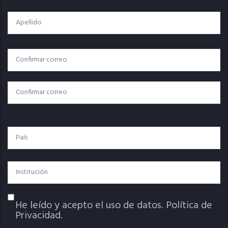
Apellido
Correo
Correo Electrónico
Electrónico
Confirmar Correo
País
Institución
He leído y acepto el uso de datos.
Política de
Política De Privacidad
Privacidad.