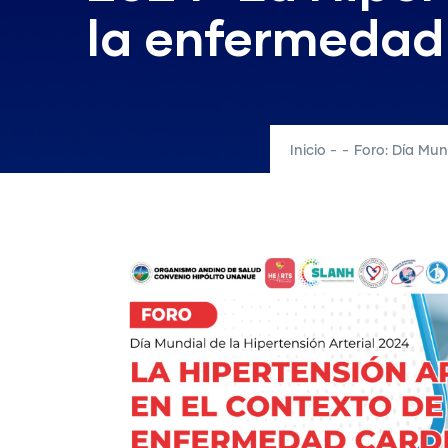
la enfermedad
Inicio
-
-
Foro: Día Mun