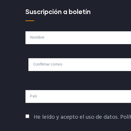
Suscripción a boletín
Nombre
Correo
Correo Electrónico
Electrónico
País
He leído y acepto el uso de datos.
Polí
Política De Privacidad