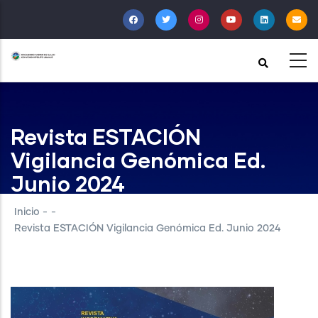
Pasar
al
contenido
principal
Revista ESTACIÓN
Vigilancia Genómica Ed.
Junio 2024
Inicio
-
-
Revista ESTACIÓN Vigilancia Genómica Ed. Junio 2024