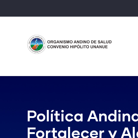
Pasar
al
contenido
principal
Política Andin
Fortalecer y A