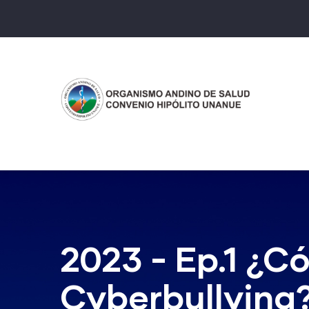
Pasar
al
contenido
principal
2023 - Ep.1 ¿C
Cyberbullying