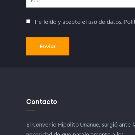
He leído y acepto el uso de datos.
Polí
Política De Privacidad
Contacto
El Convenio Hipólito Unanue, surgió ante l