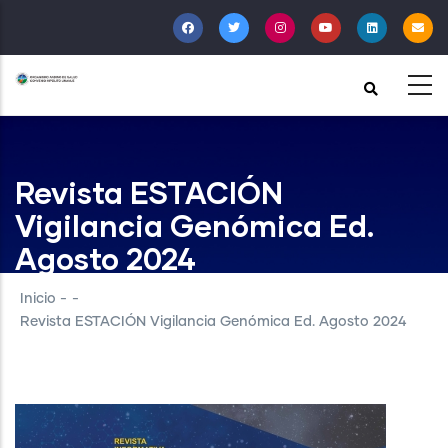
Pasar
al
contenido
principal
Revista ESTACIÓN
Vigilancia Genómica Ed.
Agosto 2024
Inicio
-
-
Revista ESTACIÓN Vigilancia Genómica Ed. Agosto 2024