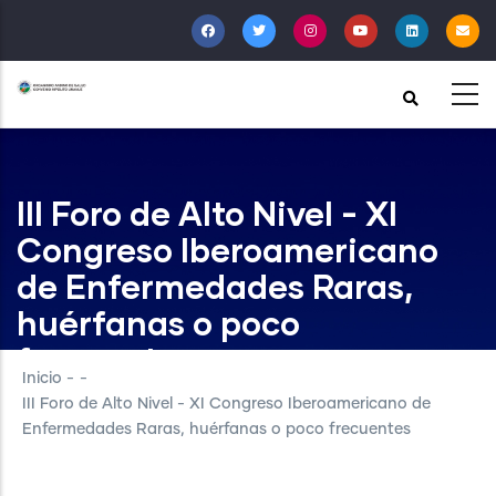
Pasar
al
contenido
principal
III Foro de Alto Nivel - XI
Congreso Iberoamericano
de Enfermedades Raras,
huérfanas o poco
frecuentes
Inicio
-
-
III Foro de Alto Nivel - XI Congreso Iberoamericano de
Enfermedades Raras, huérfanas o poco frecuentes