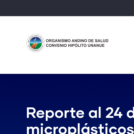
Pasar
al
contenido
principal
Reporte al 24 d
microplástico