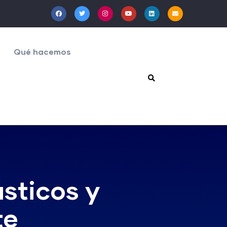
Qué hacemos
ásticos y
te