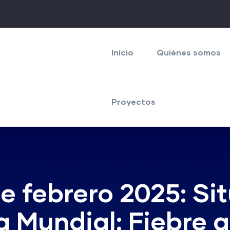
Navegación
principal
Inicio
Quiénes somos
Proyectos
de febrero 2025: Si
 Mundial: Fiebre a