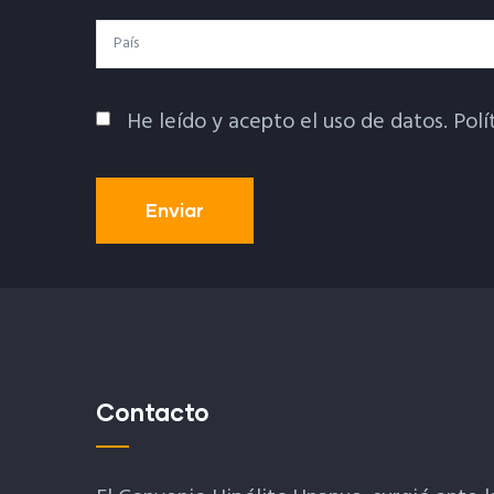
País
He leído y acepto el uso de datos.
Polí
Política De Privacidad
Contacto