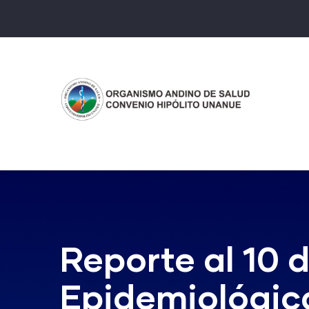
Pasar
al
contenido
principal
Reporte al 10 
Epidemiológica