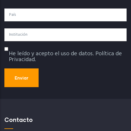
País
Institución
He leído y acepto el uso de datos.
Política de
Política De Privacidad
Privacidad.
Contacto