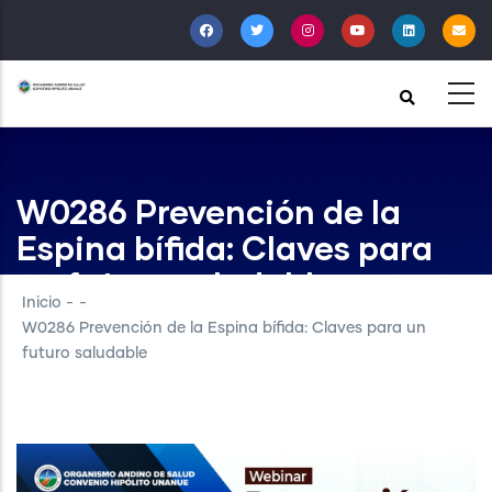
Pasar
al
contenido
principal
W0286 Prevención de la
Espina bífida: Claves para
un futuro saludable
Inicio
-
-
W0286 Prevención de la Espina bífida: Claves para un
futuro saludable