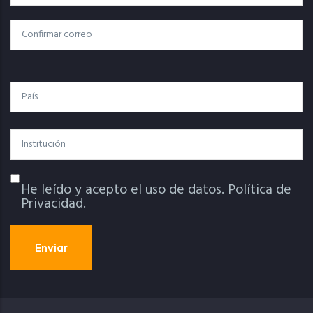
Electrónico
Confirmar Correo
País
Institución
He leído y acepto el uso de datos.
Política de
Política De Privacidad
Privacidad.