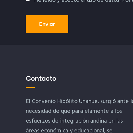
He leído y acepto el uso de datos.
Polí
Política De Privacidad
Contacto
El Convenio Hipólito Unanue, surgió ante l
necesidad de que paralelamente a los
esfuerzos de integración andina en las
áreas económica y educacional, se