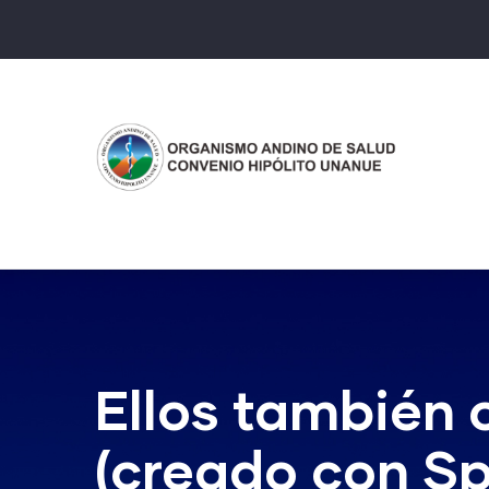
Pasar
al
contenido
principal
Ellos también 
(creado con Sp