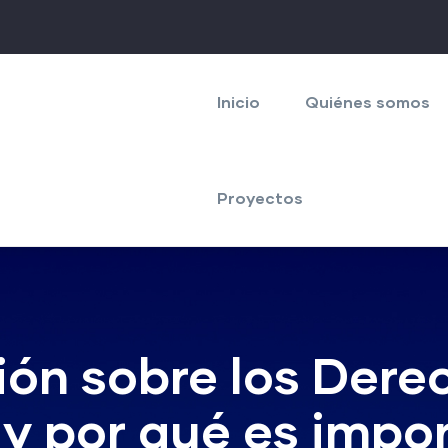
Navegación
principal
Inicio
Quiénes somos
Proyectos
ón sobre los Dere
y por qué es impo