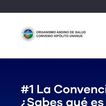
Pasar
al
contenido
principal
#1 La Convenci
¿Sabes qué es 