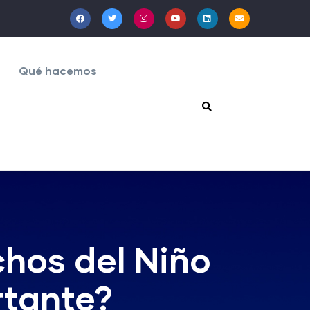
Qué hacemos
chos del Niño
rtante?