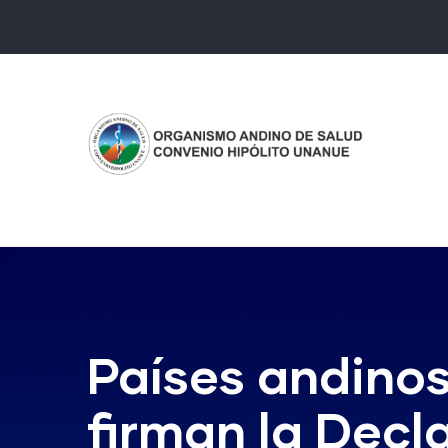
Pasar
al
contenido
principal
Países andinos
firman la Decl