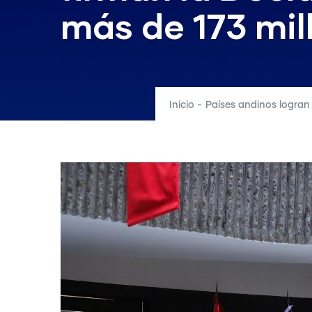
más de 173 mil
Inicio
-
Países andinos logran 