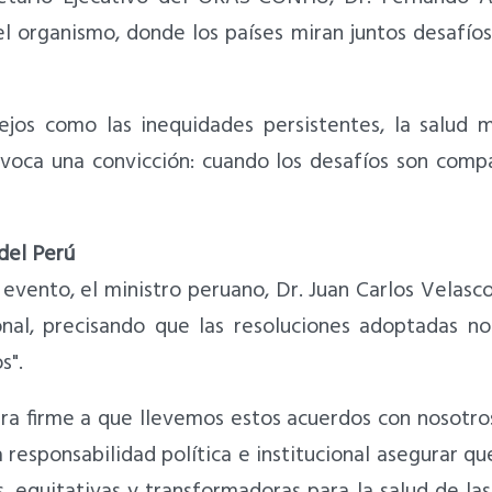
el organismo, donde los países miran juntos desafío
ejos como las inequidades persistentes, la salud m
voca una convicción: cuando los desafíos son compa
del Perú
evento, el ministro peruano, Dr. Juan Carlos Velasco
onal, precisando que las resoluciones adoptadas n
s".
ra firme a que llevemos estos acuerdos con nosotros
 responsabilidad política e institucional asegurar q
s, equitativas y transformadoras para la salud de las