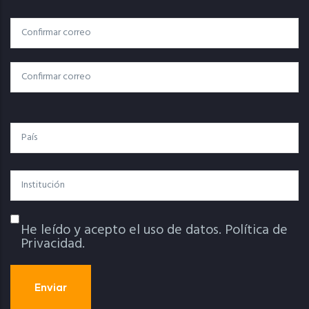
Correo
Correo Electrónico
Electrónico
Confirmar Correo
País
Institución
He leído y acepto el uso de datos.
Política de
Política De Privacidad
Privacidad.