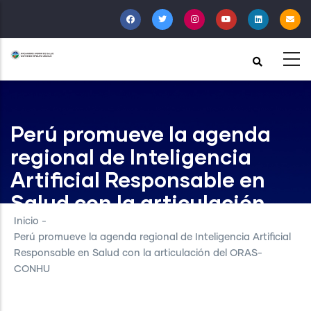
Pasar
al
contenido
principal
Perú promueve la agenda
regional de Inteligencia
Artificial Responsable en
Salud con la articulación
del ORAS-CONHU
Inicio
-
Perú promueve la agenda regional de Inteligencia Artificial
Responsable en Salud con la articulación del ORAS-
CONHU