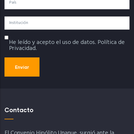
País
Institución
He leído y acepto el uso de datos.
Política de
Política De Privacidad
Privacidad.
Contacto
El Convenio Hipólito Unanue, surgió ante la