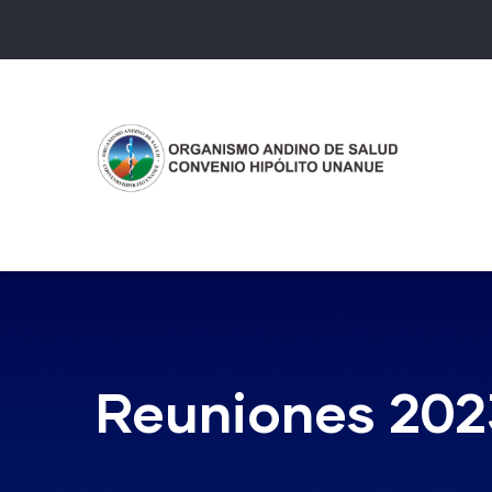
Pasar
al
contenido
principal
Reuniones 202