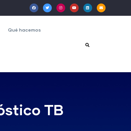
Qué hacemos
óstico TB