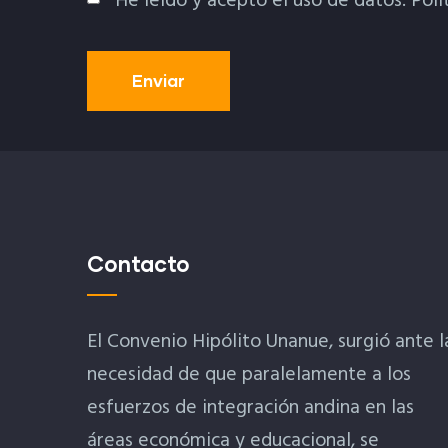
He leído y acepto el uso de datos.
Polí
Política De Privacidad
Contacto
El Convenio Hipólito Unanue, surgió ante l
necesidad de que paralelamente a los
esfuerzos de integración andina en las
áreas económica y educacional, se