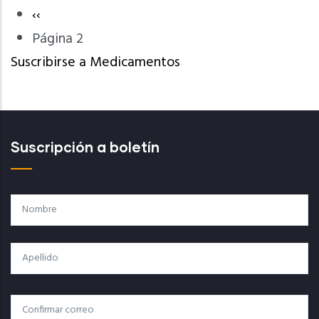
Página
‹‹
Paginación
anterior
Página 2
Suscribirse a Medicamentos
Suscripción a boletín
Nombre
Apellido
Correo
Correo Electrónico