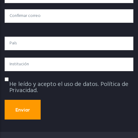
Electrónico
Confirmar Correo
País
Institución
He leído y acepto el uso de datos.
Política de
Política De Privacidad
Privacidad.