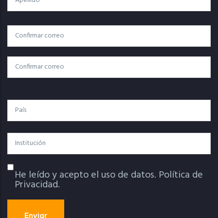
Correo
Correo Electrónico
Electrónico
Confirmar Correo
País
Institución
He leído y acepto el uso de datos.
Política de
Política De Privacidad
Privacidad.