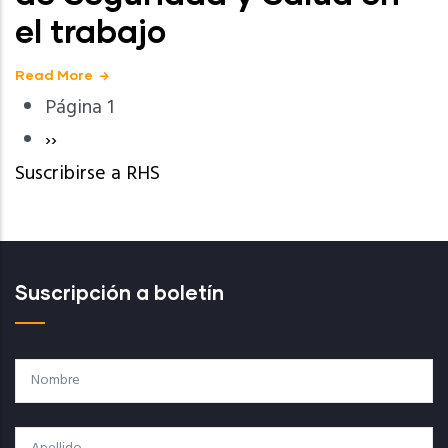
el trabajo
Read More
Página 1
Paginación
Siguiente
››
Suscribirse a RHS
página
Suscripción a boletín
Nombre
Apellido