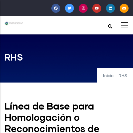
Pasar
al
contenido
principal
RHS
Inicio
-
RHS
Línea de Base para
Homologación o
Reconocimientos de