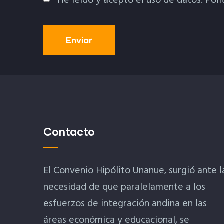
He leído y acepto el uso de datos.
Polí
Política De Privacidad
Contacto
El Convenio Hipólito Unanue, surgió ante l
necesidad de que paralelamente a los
esfuerzos de integración andina en las
áreas económica y educacional, se