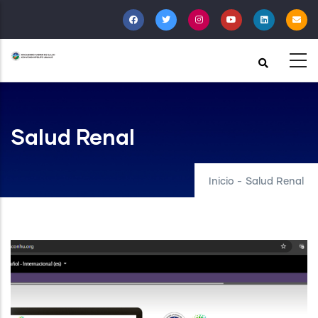
Pasar
al
contenido
principal
Salud Renal
Inicio
-
Salud Renal