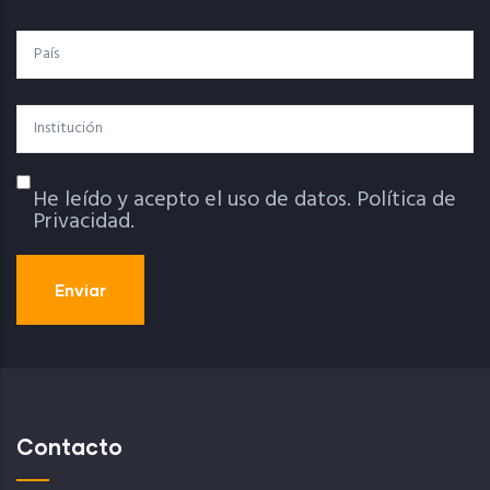
País
Institución
He leído y acepto el uso de datos.
Política de
Política De Privacidad
Privacidad.
Contacto