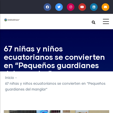
Pasar
al
contenido
principal
67 niñas y niños
ecuatorianos se convierten
en “Pequeños guardianes
del manglar”
Inicio
-
67 niñas y niños ecuatorianos se convierten en “Pequeños
guardianes del manglar”