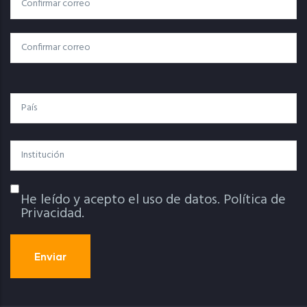
Correo Electrónico
Electrónico
Confirmar Correo
País
Institución
He leído y acepto el uso de datos.
Política de
Política De Privacidad
Privacidad.