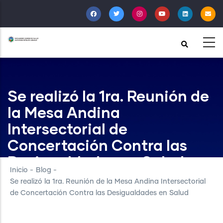
Pasar
al
contenido
principal
Se realizó la 1ra. Reunión de
la Mesa Andina
Intersectorial de
Concertación Contra las
Desigualdades en Salud
Inicio
-
Blog
-
Se realizó la 1ra. Reunión de la Mesa Andina Intersectorial
de Concertación Contra las Desigualdades en Salud