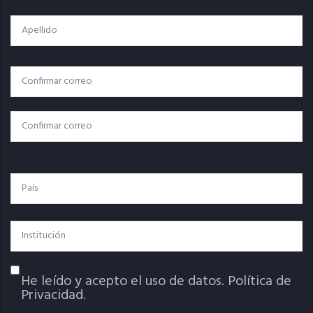
Apellido
Correo
Correo Electrónico
Electrónico
Confirmar Correo
País
Institución
He leído y acepto el uso de datos.
Política de
Política De Privacidad
Privacidad.